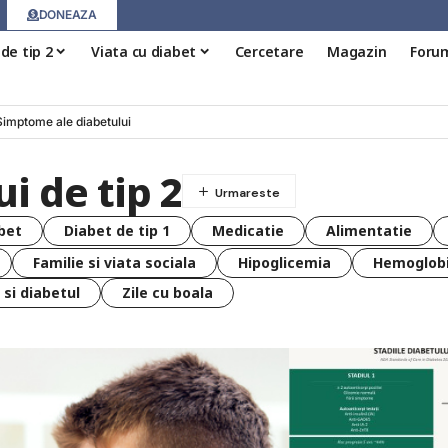
DONEAZA
de tip 2
Viata cu diabet
Cercetare
Magazin
Foru
Simptome ale diabetului
i de tip 2
bet
Diabet de tip 1
Medicatie
Alimentatie
Familie si viata sociala
Hipoglicemia
Hemoglobi
 si diabetul
Zile cu boala