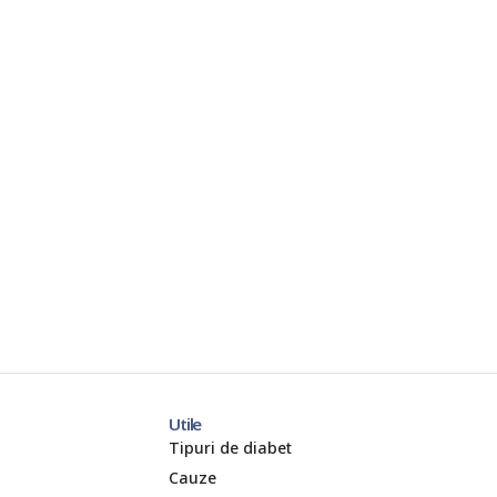
Utile
Tipuri de diabet
Cauze