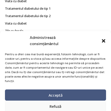
Viata cu diabet
Tratamentul diabetului de tip 1
Tratamentul diabetului de tip 2
Viata cu diabet
Zile cu boala
Administrează
Utile
consimțământul
Tipuri de diabet
Pentru a oferi cea mai bună experiență, folosim tehnologii, cum ar fi
Cauze
cookie-uri, pentru a stoca și/sau accesa informațiile despre dispozitive.
Glicemia
Consimțământul pentru aceste tehnologii ne permite să procesăm
date, cum ar fi comportamentul de navigare sau ID-uri unice pe acest
Alimentatie
site. Dacă nu îți dai consimțământul sau îți retragi consimțământul dat
poate avea afecte negative asupra unor anumite funcționalități și
Cercetare
funcții.
Hipoglicemia
Medicatie
Acceptă
Insulina
Refuză