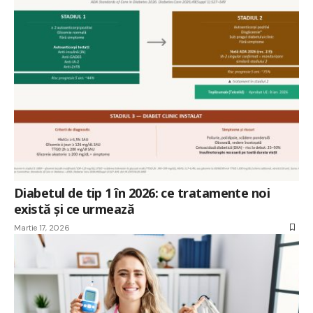
Diabetul de tip 1 în 2026: ce tratamente noi
există și ce urmează
Martie 17, 2026