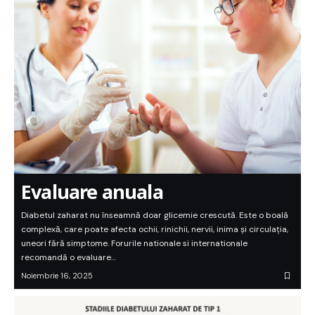
Evaluare anuala
Diabetul zaharat nu înseamnă doar glicemie crescută. Este o boală
complexă, care poate afecta ochii, rinichii, nervii, inima și circulația,
uneori fără simptome. Forurile nationale si internationale
recomandă o evaluare…
Noiembrie 16, 2025