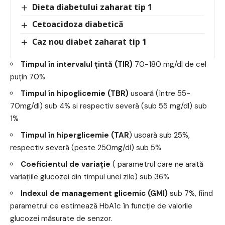
Dieta diabetului zaharat tip 1
Cetoacidoza diabetică
Caz nou diabet zaharat tip 1
Timpul în intervalul țintă (TIR)
70-180 mg/dl de cel
puțin 70%
Timpul în hipoglicemie (TBR)
usoară (între 55-
70mg/dl) sub 4% si respectiv severă (sub 55 mg/dl) sub
1%
Timpul în hiperglicemie (TAR
) usoară sub 25%,
respectiv severă (peste 250mg/dl) sub 5%
Coeficientul de variație
( parametrul care ne arată
variațiile glucozei din timpul unei zile) sub 36%
Indexul de management glicemic (GMI)
sub 7%, fiind
parametrul ce estimează HbA1c în funcție de valorile
glucozei măsurate de senzor.