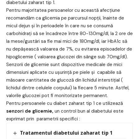
diabetului zaharat tip 1.
Pentru majoritatea persoanelor cu această afecțiune
recomandăm ca glicemia pe parcursul nopții, înainte de
micul dejun și în perioadele în care nu se consumă
carbohidrați să se încadreze între 80-130mg/dl, la 2 ore de
la mese/gustări sa fie mai mici de 180mg/dl, iar HbA1c să
nu depășească valoarea de 7%, cu evitarea episoadelor de
hipoglicemie ( valoarea glucozei din sânge sub 70mg/dl).
Senzorii de glicemie sunt dispozitive medicale de mici
dimensiuni aplicate cu ușurință pe piele și capabile să
măsoare cantitatea de glucoză din lichidul interstițial (
lichidul dintre celulele corpului) la fiecare 5 minute. Astfel,
valorile glucozei pot fi monitorizate permanent.
Pentru persoanele cu diabet zaharat tip 1 ce utilizează
senzori de glicemie,
un control bun al diabetului este
exprimat prin parametrii specifici :
Tratamentul diabetului zaharat tip 1