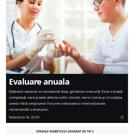
Evaluare anuala
Diabetul zaharat nu înseamnă doar glicemie crescută. Este o boală
complexă, care poate afecta ochii, rinichii, nervii, inima și circulația,
uneori fără simptome. Forurile nationale si internationale
recomandă o evaluare…
Noiembrie 16, 2025