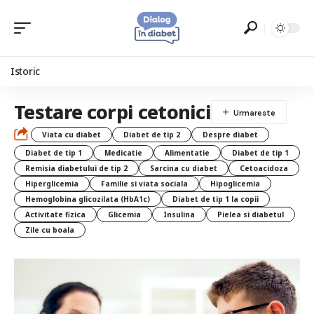
Istoric
Testare corpi cetonici
Viata cu diabet
Diabet de tip 2
Despre diabet
Diabet de tip 1
Medicatie
Alimentatie
Diabet de tip 1
Remisia diabetului de tip 2
Sarcina cu diabet
Cetoacidoza
Hiperglicemia
Familie si viata sociala
Hipoglicemia
Hemoglobina glicozilata (HbA1c)
Diabet de tip 1 la copii
Activitate fizica
Glicemia
Insulina
Pielea si diabetul
Zile cu boala