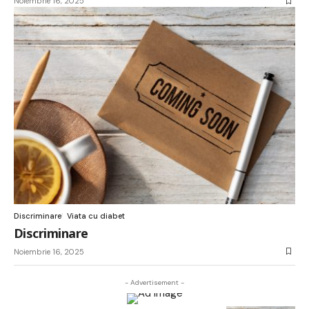
Noiembrie 16, 2025
Discriminare
Viata cu diabet
Discriminare
Noiembrie 16, 2025
- Advertisement -