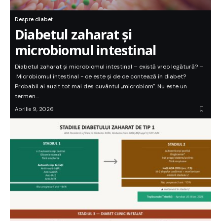
Despre diabet
Diabetul zaharat și
microbiomul intestinal
Diabetul zaharat și microbiomul intestinal – există vreo legătură? –
Microbiomul intestinal - ce este și de ce contează în diabet?
Probabil ai auzit tot mai des cuvântul „microbiom". Nu este un
termen…
Aprilie 9, 2026