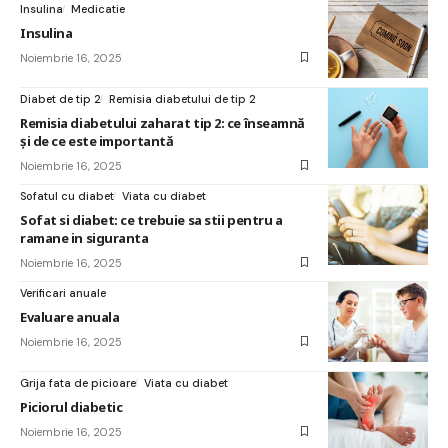
Insulina
Medicatie
Insulina
Noiembrie 16, 2025
Diabet de tip 2
Remisia diabetului de tip 2
Remisia diabetului zaharat tip 2: ce înseamnă
și de ce este importantă
Noiembrie 16, 2025
Sofatul cu diabet
Viata cu diabet
Sofat si diabet: ce trebuie sa stii pentru a
ramane in siguranta
Noiembrie 16, 2025
Verificari anuale
Evaluare anuala
Noiembrie 16, 2025
Grija fata de picioare
Viata cu diabet
Piciorul diabetic
Noiembrie 16, 2025