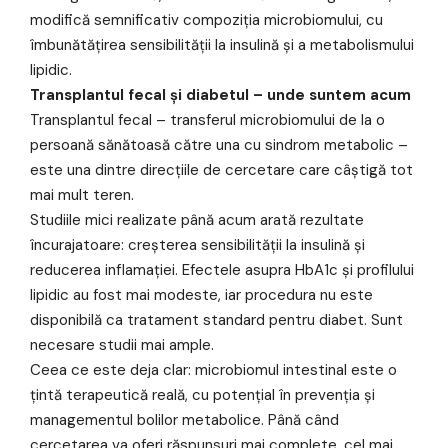
modifică semnificativ compoziția microbiomului, cu
îmbunătățirea sensibilității la insulină și a metabolismului
lipidic.
Transplantul fecal și diabetul – unde suntem acum
Transplantul fecal – transferul microbiomului de la o
persoană sănătoasă către una cu sindrom metabolic –
este una dintre direcțiile de cercetare care câștigă tot
mai mult teren.
Studiile mici realizate până acum arată rezultate
încurajatoare: creșterea sensibilității la insulină și
reducerea inflamației. Efectele asupra HbA1c și profilului
lipidic au fost mai modeste, iar procedura nu este
disponibilă ca tratament standard pentru diabet. Sunt
necesare studii mai ample.
Ceea ce este deja clar: microbiomul intestinal este o
țintă terapeutică reală, cu potențial în prevenția și
managementul bolilor metabolice. Până când
cercetarea va oferi răspunsuri mai complete, cel mai