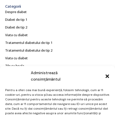
Categorii
Despre diabet
Diabet de tip 1
Diabet de tip 2
Viata cu diabet
Tratamentul diabetului de tip 1
Tratamentul diabetului de tip 2
Viata cu diabet
Zile cu boala
Administrează
Utile
consimțământul
Tipuri de diabet
Pentru a oferi cea mai bună experiență, folosim tehnologii, cum ar fi
Cauze
cookie-uri, pentru a stoca și/sau accesa informațiile despre dispozitive.
Consimțământul pentru aceste tehnologii ne permite să procesăm
Glicemia
date, cum ar fi comportamentul de navigare sau ID-uri unice pe acest
Alimentatie
site. Dacă nu îți dai consimțământul sau îți retragi consimțământul dat
poate avea afecte negative asupra unor anumite funcționalități și