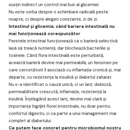
susțin indirect un control mai bun al glicemiei.
Nu este vorba despre o schimbare radicală peste
noapte, ci despre alegeri constante, zi de zi.
Intestinul și glicemia; când bariera intestinală nu
mai funcționează corespunzător
Peretele intestinal funcționează ca o barieră selectivă:
lasă să treacă nutrienții, dar blochează bacteriile și
toxinele. Când flora intestinală este perturbată,
această barieră devine mai permeabilă, un fenomen pe
care cercetătorii îl asociază cu inflamația cronică și, mai
departe, cu rezistența la insulină și diabetul zaharat.
Nu s-a identificat o cauză unică, ci un lanț: disbioză,
permeabilitate crescută, inflamație, rezistență la
insulină. Înțelegând acest lanț, devine mai clară și
importanța îngrijirii florei intestinale, nu doar pentru
confortul digestiv, ci ca parte a unui management mai
complet al diabetului.
Ce putem face concret pentru microbiomul nostru