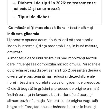
Diabetul de tip 1 în 2026: ce tratamente
noi există și ce urmează
Tipuri de diabet
Ce mănânci îți modelează flora intestinală – și
indirect, glicemia
Hipocrate spunea acum două milenii că toate bolile
încep în intestin. Știința modernă îi dă, în bună măsură,
dreptate.
Alimentația este unul dintre cei mai importanți factori
care influențează compoziția microbiomului. Persoanele
cu prediabet sau diabet zaharat tip 2 prezintă adesea o
diversitate bacteriană mai redusă și dezechilibre ale
florei intestinale, corelate cu valori glicemice crescute.
O dietă bogată în grăsimi și produse de origine animală
înclină balanța în favoarea bacteriilor dăunătoare și
alimentează inflamația. Alimentele de origine vegetală,
bogate în fibre, fac opusul: hrănesc bacteriile bune și