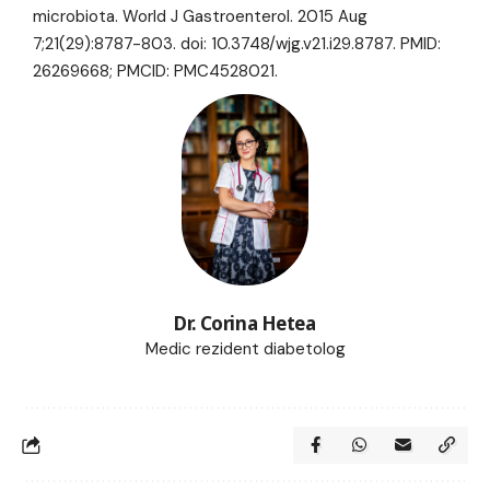
microbiota. World J Gastroenterol. 2015 Aug
7;21(29):8787-803. doi: 10.3748/wjg.v21.i29.8787. PMID:
26269668; PMCID: PMC4528021.
Dr. Corina Hetea
Medic rezident diabetolog