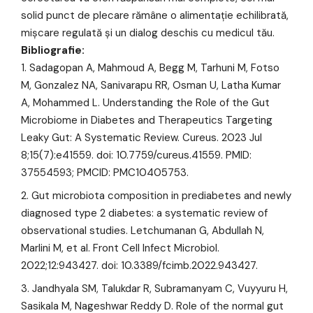
solid punct de plecare rămâne o alimentație echilibrată,
mișcare regulată și un dialog deschis cu medicul tău.
Bibliografie:
Sadagopan A, Mahmoud A, Begg M, Tarhuni M, Fotso
M, Gonzalez NA, Sanivarapu RR, Osman U, Latha Kumar
A, Mohammed L. Understanding the Role of the Gut
Microbiome in Diabetes and Therapeutics Targeting
Leaky Gut: A Systematic Review. Cureus. 2023 Jul
8;15(7):e41559. doi: 10.7759/cureus.41559. PMID:
37554593; PMCID: PMC10405753.
Gut microbiota composition in prediabetes and newly
diagnosed type 2 diabetes: a systematic review of
observational studies. Letchumanan G, Abdullah N,
Marlini M, et al. Front Cell Infect Microbiol.
2022;12:943427. doi: 10.3389/fcimb.2022.943427.
Jandhyala SM, Talukdar R, Subramanyam C, Vuyyuru H,
Sasikala M, Nageshwar Reddy D. Role of the normal gut